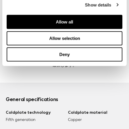
Show details
Allow all
Allow selection
本機器に搭載されるFractal DesignのDynamic X2 PWMファンは
500～2000 RPMの広範な速度調整に対応しており、軽負荷にお
Deny
いてほぼ静音動作を実現し、高負荷において空気流量を最大限に
確保します。
General specifications
Coldplate technology
Coldplate material
Fifth generation
Copper