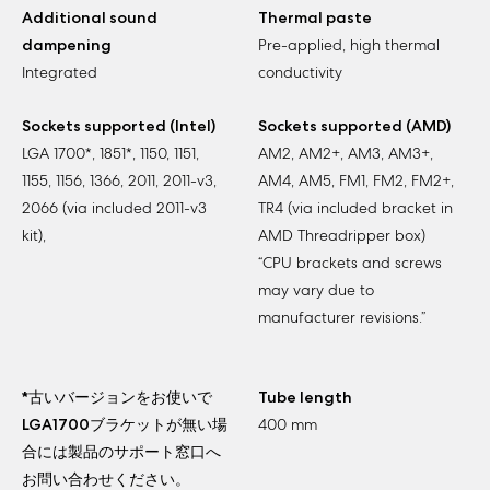
Additional sound
Thermal paste
dampening
Pre-applied, high thermal
Integrated
conductivity
Sockets supported (Intel)
Sockets supported (AMD)
LGA 1700*, 1851*, 1150, 1151,
AM2, AM2+, AM3, AM3+,
1155, 1156, 1366, 2011, 2011-v3,
AM4, AM5, FM1, FM2, FM2+,
2066 (via included 2011-v3
TR4 (via included bracket in
kit),
AMD Threadripper box)
“CPU brackets and screws
may vary due to
manufacturer revisions.”
*古いバージョンをお使いで
Tube length
LGA1700ブラケットが無い場
400 mm
合には製品のサポート窓口へ
お問い合わせください。