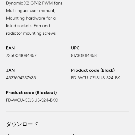
Dynamic X2 GP-12 PWM fans,
Multilingual user manual,
Mounting hardware for all
listed sockets, Fan and
radiator mounting screws
EAN
UPC
7350041084457
817301014458
JAN
Product code (Black)
4537694237635
FD-WCU-CELSIUS-S24-BK
Product code (Blackout)
FD-WCU-CELSIUS-S24-BKO
ダウンロード