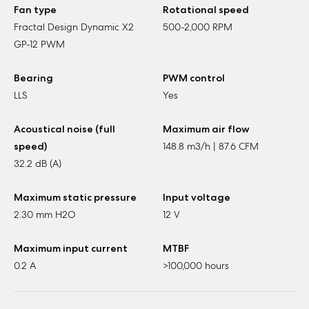
Fan type
Rotational speed
Fractal Design Dynamic X2
500-2,000 RPM
GP-12 PWM
Bearing
PWM control
LLS
Yes
Acoustical noise (full
Maximum air flow
speed)
148.8 m3/h | 87.6 CFM
32.2 dB (A)
Maximum static pressure
Input voltage
2.30 mm H2O
12 V
Maximum input current
MTBF
0.2 A
>100,000 hours