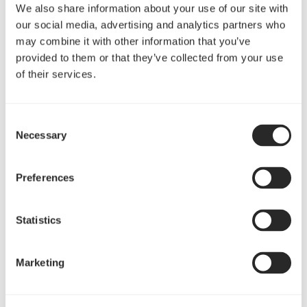
We also share information about your use of our site with
our social media, advertising and analytics partners who
may combine it with other information that you’ve
provided to them or that they’ve collected from your use
of their services.
Consent
Necessary
Selection
ラジエーターフィッティングは、標準のG 1/4”ネジを採用してお
り、標準的なDIYコンポーネントとの互換性と拡張性を最大限確
Preferences
保しています。お好みのGPUブロックを手軽に追加して統合する
ことでグラフィックスカードファンのノイズを抑制し、より臨調
Statistics
感の高い素晴らしいゲーム環境を構築することが出来ます。
Marketing