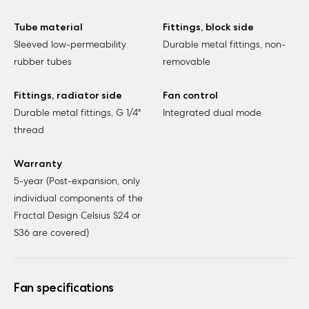
Tube material
Fittings, block side
Sleeved low-permeability
Durable metal fittings, non-
rubber tubes
removable
Fittings, radiator side
Fan control
Durable metal fittings, G 1/4"
Integrated dual mode
thread
Warranty
5-year (Post-expansion, only
individual components of the
Fractal Design Celsius S24 or
S36 are covered)
Fan specifications