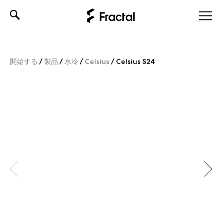
Skip
to
content
開始する
/
製品
/
水冷
/
Celsius
/
Celsius S24