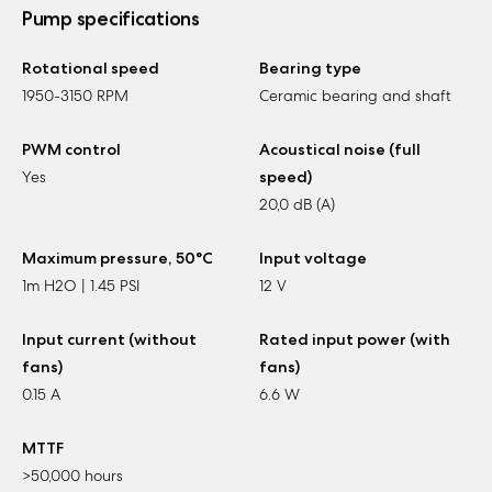
Pump specifications
Rotational speed
Bearing type
1950-3150 RPM
Ceramic bearing and shaft
PWM control
Acoustical noise (full
Yes
speed)
20,0 dB (A)
Maximum pressure, 50°C
Input voltage
1m H2O | 1.45 PSI
12 V
Input current (without
Rated input power (with
fans)
fans)
0.15 A
6.6 W
MTTF
>50,000 hours