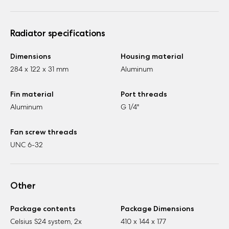
Radiator specifications
Dimensions
Housing material
284 x 122 x 31 mm
Aluminum
Fin material
Port threads
Aluminum
G 1/4"
Fan screw threads
UNC 6-32
Other
Package contents
Package Dimensions
Celsius S24 system, 2x
410 x 144 x 177