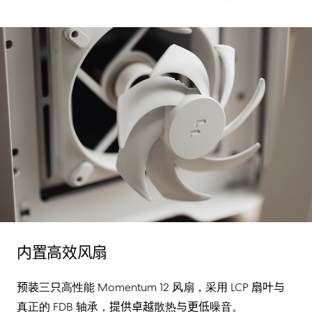
内置高效风扇
预装
三
只
高性能
Momentum 12
风扇，采用
LCP
扇叶
与
真正的
FDB
轴承
，
提供卓越
散热
与更低
噪音
。