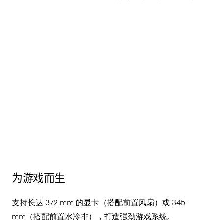
为游戏而生
支持
长
达
372 mm
的
显卡（搭配前置风扇）或
345
mm
（搭配前置水冷排
），
打造
强
劲游戏系统
。