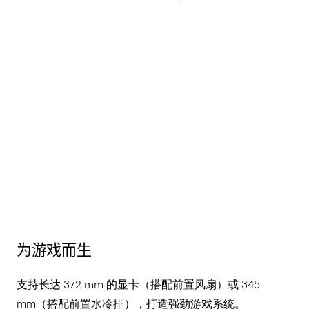
为游戏而生
支持
长
达
372 mm
的
显卡（搭配前置风扇）或
345
mm
（搭配前置水冷排
），
打造
强
劲游戏系统
。