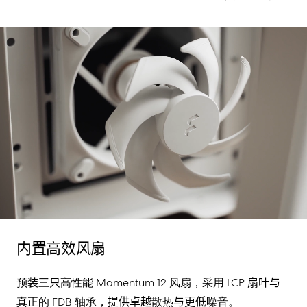
内置高效风扇
预装
三
只
高性能
Momentum 12
风扇，采用
LCP
扇叶
与
真正的
FDB
轴承
，
提供卓越
散热
与更低
噪音
。