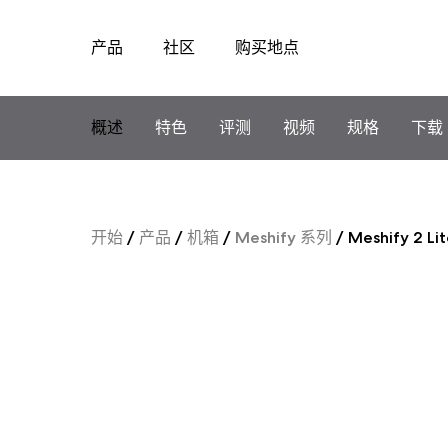
产品
社区
购买地点
Skip
to
content
概述
特色
评测
视频
规格
下载
开始
/
产品
/
机箱
/
Meshify 系列
/
Meshify 2 Li