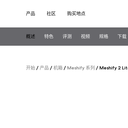
产品
社区
购买地点
Skip
to
content
概述
特色
评测
视频
规格
下载
开始
/
产品
/
机箱
/
Meshify 系列
/
Meshify 2 Li