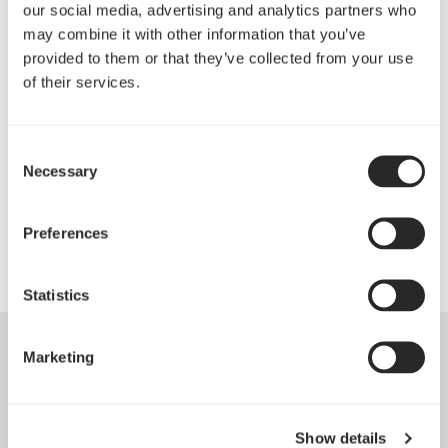
our social media, advertising and analytics partners who
フロントメッシュパネルの交換は、たった数秒で完
may combine it with other information that you’ve
了
provided to them or that they’ve collected from your use
すべてのMeshify C ATXケースに対応
of their services.
カッパー、メタリックパープル、グリーン、ディー
プブルー、イエロー、ホワイト、レッド、スカイブ
Consent
Necessary
Selection
ルーなど、複数のスタイルと仕上げが可能
清掃の簡単なフロントフィルター
Preferences
Statistics
Marketing
Specifications
Dust filters
Product dimensions
Show details
1 x front dust filter
(LxWxH)