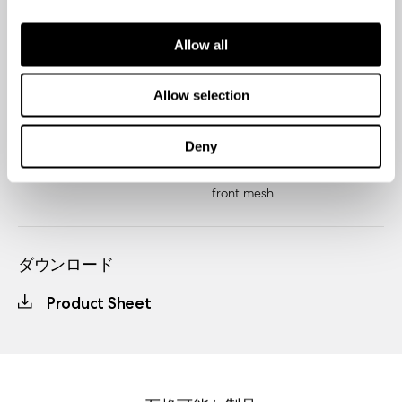
404 x 190 x 28 mm
Allow all
Net weight
Package dimensions
258 g
(LxWxH)
Allow selection
475 x 248 x 54 mm
Deny
Gross weight
Package contents
496 g
Meshify C (ATX) Replacement
front mesh
ダウンロード
Product Sheet