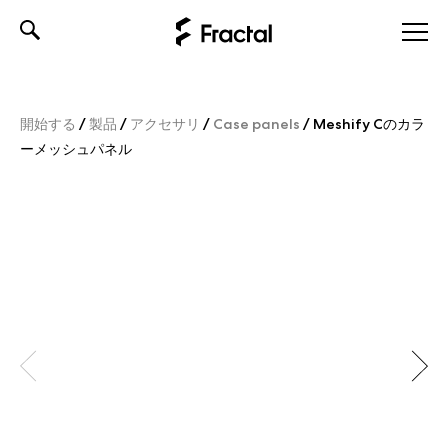
Skip
to
content
開始する
/
製品
/
アクセサリ
/
Case panels
/
Meshify Cのカラ
ーメッシュパネル