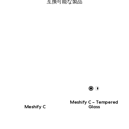
互換可能な製品
Meshify C – Tempered
Meshify C
Glass