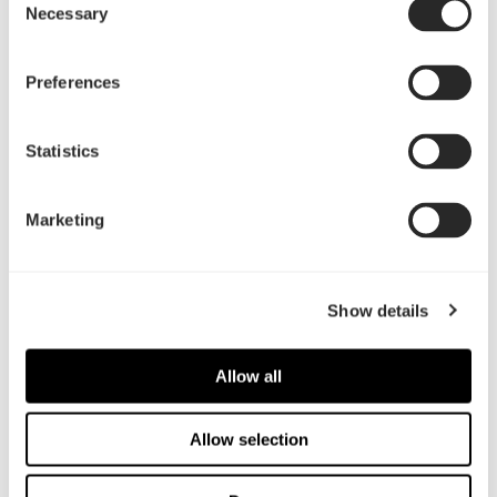
グラフィックボードに対応し
ケース規定
Necessary
Selection
ています。
７つの使用可能なブリッジレ
最大4列のブラケットスロット
スの拡張スロット（トップパ
Preferences
に対応し、PCIeスロットのグ
ネルを取り外した際に、ロッ
ラフィックボードの互換性が
ト間にバーが存在しない状
Statistics
あります。（散熱器の高度制
態） 注意事項：Flex 2 の組み
限なし）
立てでは、ケースが対応でき
る長さが15mm縮小されます。
Marketing
PCIe スタンダード
ライザーケーブルの長さ
PCIe Gen 4.0 x16
195 mm
Show details
カラー
ブラケットカラー
ブラック
ブラック、またはホワイト
Allow all
*
Allow selection
Flex 2 PCIe 4.0ライザーケーブ
ルをPCIe 5.0 対応マザーボー