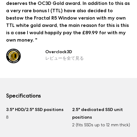
deserves the OC3D Gold award. In addition to this as
a very rare bonus I (TTL) have also decided to
bestow the Fractal R5 Window version with my own
TTL white gold award, the main reason for this is this
is a case I would happily pay the £89.99 for with my
own money. "
Overclock3D
レビューを全て見る
Specifications
3.5" HDD/2.5" SSD positions
2.5" dedicated SSD unit
8
positions
2 (fits SSDs up to 12 mm thick)