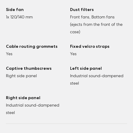
Side fan
Dust filters
1x 120/140 mm
Front fans, Bottom fans
(ejects from the front of the
case)
Cable routing grommets
Fixed velcro straps
Yes
Yes
Captive thumbscrews
Left side panel
Right side panel
Industrial sound-dampened
steel
Right side panel
Industrial sound-dampened
steel