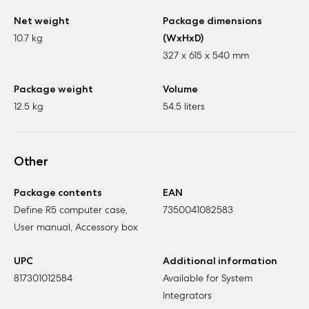
Net weight
Package dimensions
10.7 kg
(WxHxD)
327 x 615 x 540 mm
Package weight
Volume
12.5 kg
54.5 liters
Other
Package contents
EAN
Define R5 computer case,
7350041082583
User manual, Accessory box
UPC
Additional information
817301012584
Available for System
Integrators