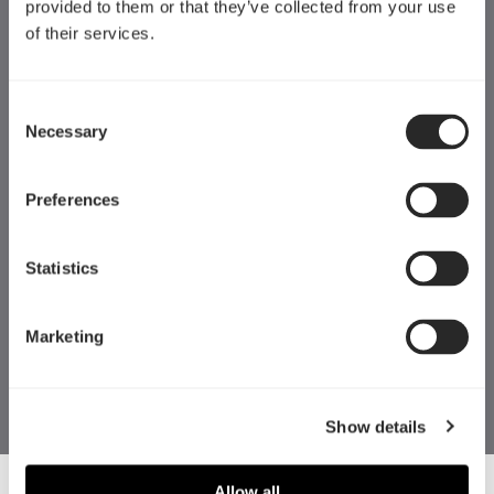
provided to them or that they’ve collected from your use
にシステムにアクセス可能。
of their services.
Consent
Necessary
Selection
Preferences
Statistics
防音性に優れた高密度吸音素材をケース全体に採用する事でケー
ス内から発生する騒音を最大限に抑え、更にケース内の通気や冷
Marketing
却機能を損なわない様に設計・デザインをされている為、静音コ
ンピューティングに最適。
Show details
Allow all