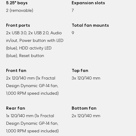
5.25" bays
Expansion slots
2 (removable)
7
Front ports
Total fan mounts
2x USB 3.0, 2x USB 2.0, Audio
9
in/out, Power button with LED
(blue), HDD activity LED
(blue), Reset button
Front fan
Top fan
2x 120/140 mm (1x Fractal
3x 120/140 mm
Design Dynamic GP-14 fan,
1,000 RPM speed included)
Rear fan
Bottom fan
1x 120/140 mm (1x Fractal
2x 120/140 mm
Design Dynamic GP-14 fan,
1,000 RPM speed included)