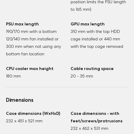
position limits the PSU length
to 165 mm)
PSU max length
GPU max length
190/170 mm with a bottom
310 mm with the top HDD
120/140 mm fan installed or
cage installed or 440 mm
300 mm when not using any
with the top cage removed
bottom fan location
CPU cooler max height
Cable routing space
180 mm
20 - 35 mm
Dimensions
Case dimensions (WxHxD)
Case dimensions - with
232 x 451 x 521 mm
feet/screws/protrusions
232 x 462 x 531 mm