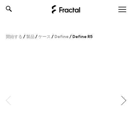
Skip
to
content
開始する
/
製品
/
ケース
/
Define
/
Define R5