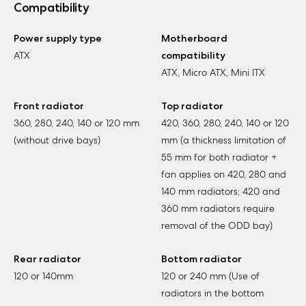
Compatibility
Power supply type
Motherboard
ATX
compatibility
ATX, Micro ATX, Mini ITX
Front radiator
Top radiator
360, 280, 240, 140 or 120 mm
420, 360, 280, 240, 140 or 120
(without drive bays)
mm (a thickness limitation of
55 mm for both radiator +
fan applies on 420, 280 and
140 mm radiators; 420 and
360 mm radiators require
removal of the ODD bay)
Rear radiator
Bottom radiator
120 or 140mm
120 or 240 mm (Use of
radiators in the bottom