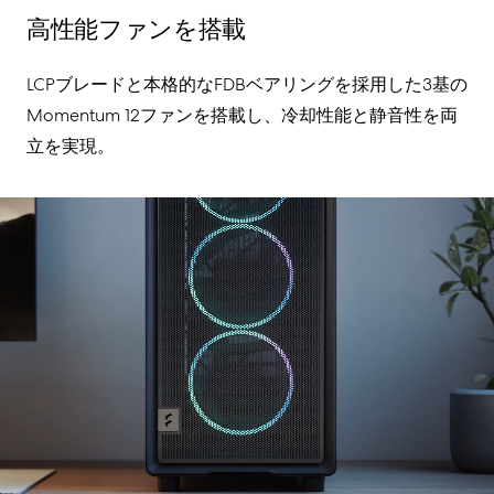
高性能ファンを搭載
LCP
ブレードと
本格的な
FDB
ベアリングを
採用した
3
基の
Momentum 12
ファン
を搭載し
、冷却性能と静音性を両
立
を実現
。