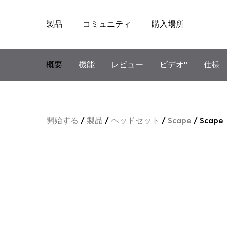
製品
コミュニティ
購入場所
Skip
to
content
概要
機能
レビュー
ビデオ"
仕様
開始する
/
製品
/
ヘッドセット
/
Scape
/
Scape