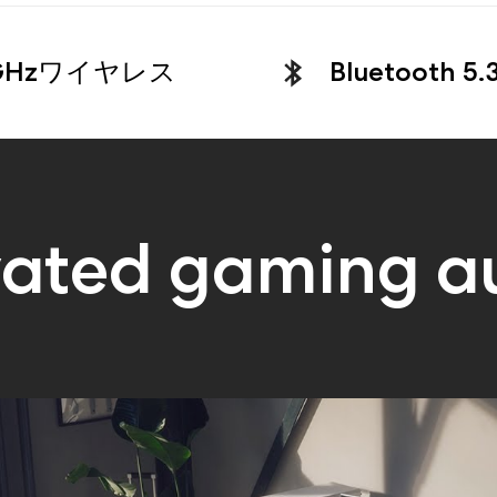
4GHzワイヤレス
Bluetooth 5.
vated gaming a