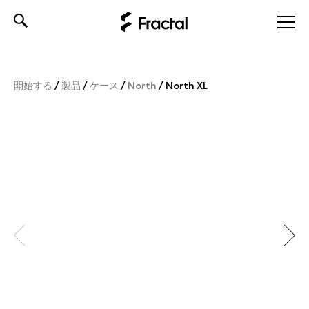
Skip
to
content
開始する
/
製品
/
ケース
/
North
/
North XL