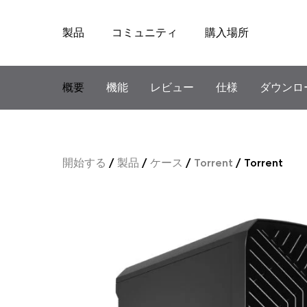
製品
コミュニティ
購入場所
Skip
to
content
概要
機能
レビュー
仕様
ダウンロ
開始する
/
製品
/
ケース
/
Torrent
/
Torrent