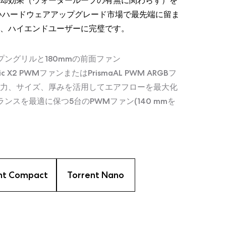
却効果（ウォーターループの有無に関わらず）を
めないハードウェアアップグレード市場で最先端に留ま
、ハイエンドユーザーに完璧です。
プングリルと180mmの前面ファン
amic X2 PWMファンまたはPrismaAL PWM ARGBフ
電力、サイズ、厚みを活用してエアフローを最大化
ンスを最適に保つ5台のPWMファン(140 mmを
nt Compact
Torrent Nano