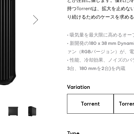
どが注目に値します。優れた冷
持つTorrentは、拡大を止
り続けるためのケースを求める
• 吸気量を最大限に高めるオー
• 新開発の180 x 38 mm Dyn
ァン（RGBバージョン）が、
• 性能、冷却効果、ノイズのバラ
3台、180 mmを2台)を内蔵
Variation
Torrent
Torre
Type