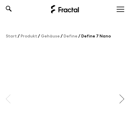
Skip
to
content
Start
/
Produkt
/
Gehäuse
/
Define
/
Define 7 Nano