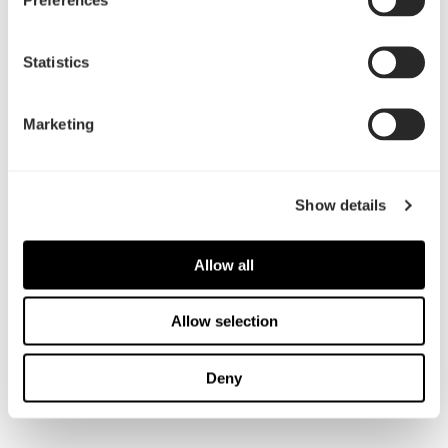
21 Apr, 2021
Statistics
FractalはIon Goldをリリース
傑出したバランス。
Marketing
Show details
Allow all
Allow selection
Deny