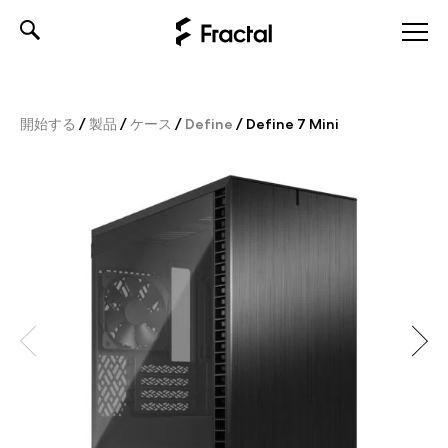
Skip
to
content
開始する
/
製品
/
ケース
/
Define
/
Define 7 Mini