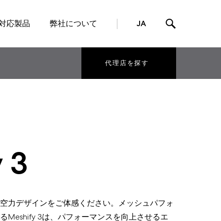
対応製品
弊社について
JA
代理店を探す
 3
空力デザインを
ご体感
ください。メッシュパフォ
る
Meshify
3
は、
パフォーマンス
を向上させるエ