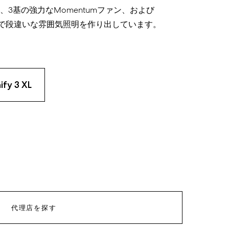
、
3
基
の強力な
Momentum
ファン、および
で
段違いな
雰囲気照明を
作り出しています
。
ify 3 XL
代理店を探す