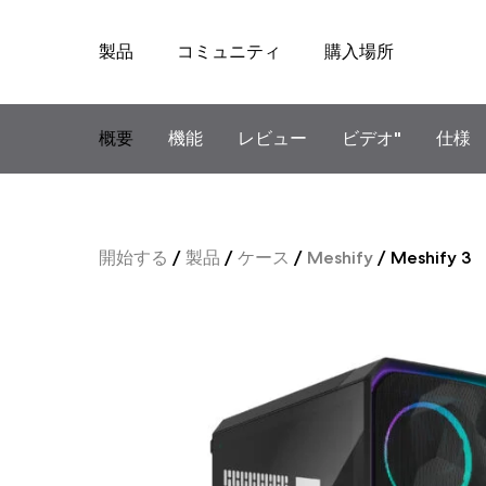
製品
コミュニティ
購入場所
Skip
to
content
概要
機能
レビュー
ビデオ"
仕様
開始する
/
製品
/
ケース
/
Meshify
/
Meshify 3