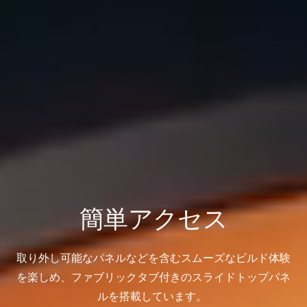
簡単アクセス
取り外し可能なパネル
など
を含むスムーズなビルド体験
を楽しめ、
ファブリック
タブ付きのスライドトップパネ
ルを
搭載しています
。