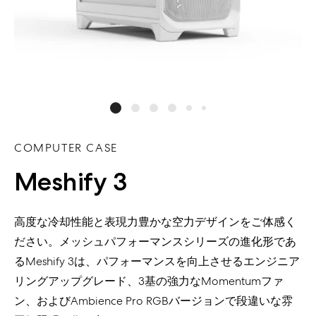
COMPUTER CASE
Meshify 3
高度な冷却性能と表現力豊かな空力デザインを
ご体感
く
ださい。メッシュパフォーマンスシリーズの進化形であ
る
Meshify
3
は、
パフォーマンス
を向上させるエンジニア
リングアップグレード、
3
基
の強力な
Momentum
ファ
ン、および
Ambience Pro RGB
バージョンで
段違いな
雰