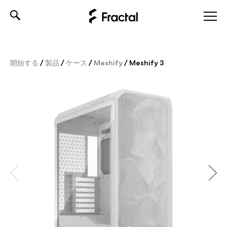
Skip
to
content
開始する
/
製品
/
ケース
/
Meshify
/
Meshify 3