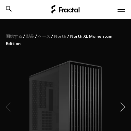
Skip
to
content
開始する
/
製品
/
ケース
/
North
/
North XL Momentum
Edition