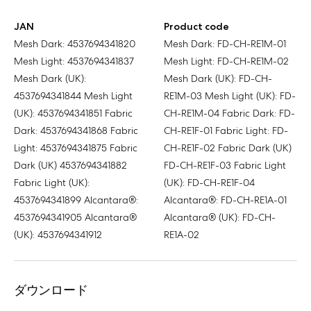
JAN
Product code
Mesh Dark: 4537694341820
Mesh Dark: FD-CH-RE1M-01
Mesh Light: 4537694341837
Mesh Light: FD-CH-RE1M-02
Mesh Dark (UK):
Mesh Dark (UK): FD-CH-
4537694341844 Mesh Light
RE1M-03 Mesh Light (UK): FD-
(UK): 4537694341851 Fabric
CH-RE1M-04 Fabric Dark: FD-
Dark: 4537694341868 Fabric
CH-RE1F-01 Fabric Light: FD-
Light: 4537694341875 Fabric
CH-RE1F-02 Fabric Dark (UK)
Dark (UK) 4537694341882
FD-CH-RE1F-03 Fabric Light
Fabric Light (UK):
(UK): FD-CH-RE1F-04
4537694341899 Alcantara®:
Alcantara®: FD-CH-RE1A-01
4537694341905 Alcantara®
Alcantara® (UK): FD-CH-
(UK): 4537694341912
RE1A-02
ダウンロード