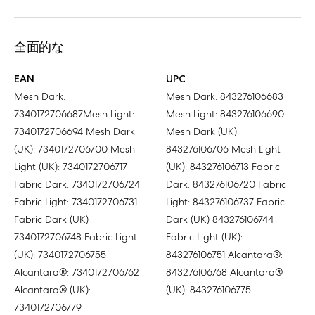
全面的な
EAN
UPC
Mesh Dark:
Mesh Dark: 843276106683
7340172706687Mesh Light:
Mesh Light: 843276106690
7340172706694 Mesh Dark
Mesh Dark (UK):
(UK): 7340172706700 Mesh
843276106706 Mesh Light
Light (UK): 7340172706717
(UK): 843276106713 Fabric
Fabric Dark: 7340172706724
Dark: 843276106720 Fabric
Fabric Light: 7340172706731
Light: 843276106737 Fabric
Fabric Dark (UK)
Dark (UK) 843276106744
7340172706748 Fabric Light
Fabric Light (UK):
(UK): 7340172706755
843276106751 Alcantara®:
Alcantara®: 7340172706762
843276106768 Alcantara®
Alcantara® (UK):
(UK): 843276106775
7340172706779