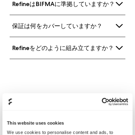
が後ろに傾いたときに不快な隙間や不自然な体勢が
RefineはBIFMAに準拠していますか？
ポンド/19.6ストーン）の方にRefineをお勧めしま
なります。Refineは、座っている間に体を十分にサ
生じることがあります。Refineのシンクロチルトメ
す。
ポートし、最も快適な姿勢を見つけるための多くの
カニズムは、座面と背もたれが体の自然な動きに合
はい、Refineは安全性、耐久性、性能要件の遵守に
調整機能を提供するように設計されています。
保証は何をカバーしていますか？
わせて連動して動くことを可能にし、リクライニン
ついて厳密にテストされており、Bifma X5.1基準を
グ中のエルゴノミクスサポートと快適さを提供しま
満たしています。RefineはEN1335-1基準も満たして
椅子の機械部品には5年間の保証を、ソフト部品
す。
います。
Refineをどのように組み立てますか？
（例：張り地、腰部サポートパッド、アームキャッ
プ、ヘッドレスト）には3年間の保証を提供してい
5つの簡単なステップで。パッケージに含まれてい
ます。サポートが必要な場合は、カスタマーサポー
るクイックスタートガイドに従うか、こちらのビデ
トチームにお問い合わせください。喜んでお手伝い
オをご覧ください：
します：
https://support.fractal-design.com
https://youtu.be/4KEAUJ3Qnew
This website uses cookies
We use cookies to personalise content and ads, to