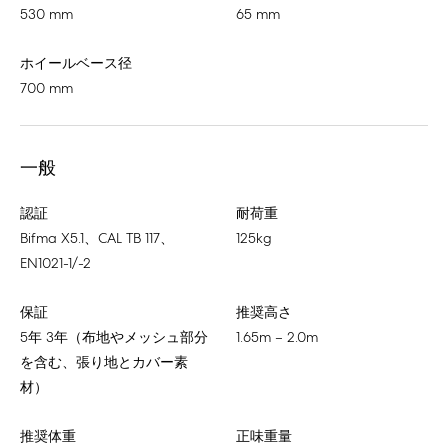
530 mm
65 mm
ホイールベース径
700 mm
一般
認証
耐荷重
Bifma X5.1、CAL TB 117、
125kg
EN1021-1/-2
保証
推奨高さ
5年 3年（布地やメッシュ部分
1.65m – 2.0m
を含む、張り地とカバー素
材）
推奨体重
正味重量