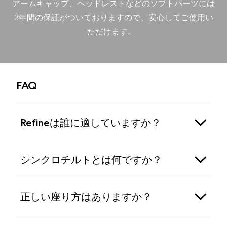
アームキャップ、ヘッドレストなどのソフトパーツには
3
年間の保証がついておりますので、安心してご使用い
ただけます。
FAQ
Refineは誰に適していますか？
Refineは、オフィスチェアのエルゴノミクスとスタ
シンクロチルトとは何ですか？
イリッシュなゲーミングチェアのデザインを求める
すべての人に持続的な快適さを提供するように設計
多くのゲーミングチェアは、リクライニング時に背
されています。身長が1.65 m（5フィート2インチ）
正しい座り方はありますか？
もたれだけが動くか、背もたれと座面が独立して動
から2.0 m（6フィート6インチ）、体重が
くメカニズムを使用しています。これにより、椅子
60kg（132ポンド/9.45ストーン）から125 kg（275
エルゴノミクスに基づいた座り方は個人によって異