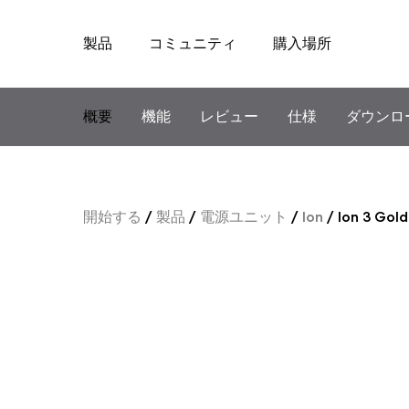
製品
コミュニティ
購入場所
Skip
to
content
概要
機能
レビュー
仕様
ダウンロ
開始する
/
製品
/
電源ユニット
/
Ion
/
Ion 3 Gol