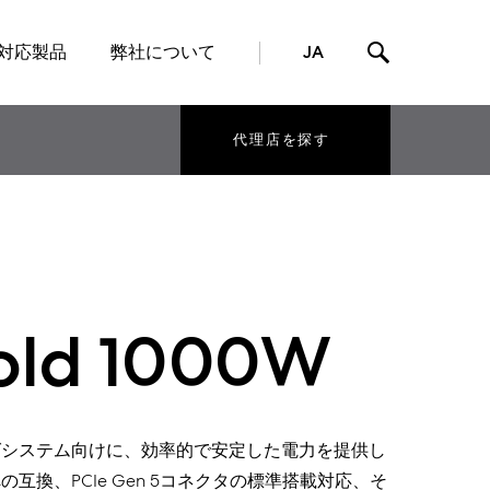
対応製品
弊社について
JA
代理店を探す
Gold 1000W
グシステム向けに、効率的で安定した電力を提供し
への
互換、
PCIe Gen 5
コネクタの標準搭載
対応、
そ