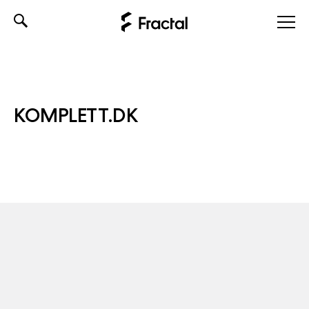
Skip
to
content
KOMPLETT.DK