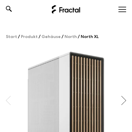
Skip
to
content
Start
/
Produkt
/
Gehäuse
/
North
/
North XL