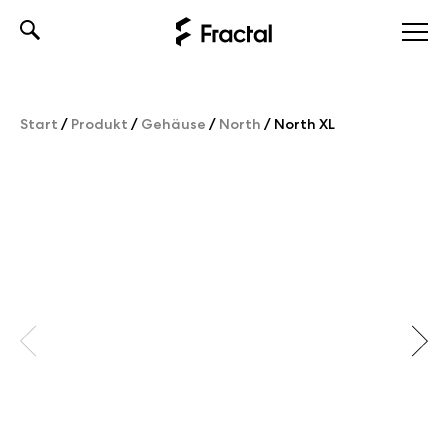
Skip
to
content
Start
/
Produkt
/
Gehäuse
/
North
/
North XL