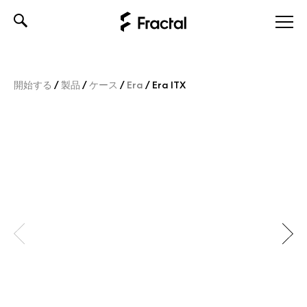
Skip
to
content
開始する
/
製品
/
ケース
/
Era
/
Era ITX