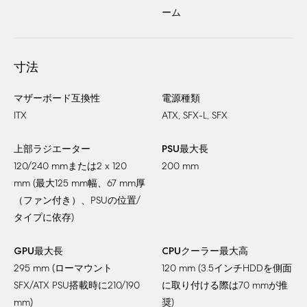
ーム
寸法
マザーボード互換性
電源種類
ITX
ATX, SFX-L, SFX
上部ラジエーター
PSU最大長
120/240 mmまたは2 x 120
200 mm
mm (最大125 mm幅、67 mm厚
（ファン付き）、PSUの位置/
タイプに依存)
GPU最大長
CPUクーラー最大高
295 mm (ローマウント
120 mm (3.5インチHDDを側面
SFX/ATX PSU搭載時に210/190
に取り付ける際は70 mmが推
mm)
奨)