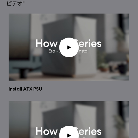
ビデオ"
Install ATX PSU