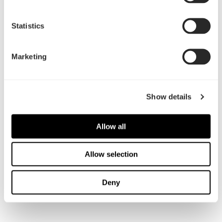
レビューを全て見る
Statistics
"[I]f you can find a Mini ITX motherboard with a fast
enough processor then really there's nothing holding
Marketing
you back to create a more powerful beast thanks to
the fact you can insert a dual-slot graphics card[.]"
Guru3d
Show details
レビューを全て見る
Allow all
"The design is more flexible, than many ITX offerings,
looks phenomenal and offers support for both SFX
Allow selection
and ATX sized power supplies, an uncommon feature
for ITX enclosures."
Deny
Overclock3d
レビューを全て見る