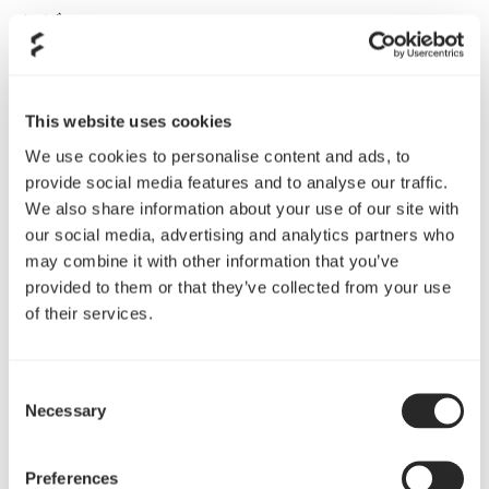
レビュー
This website uses cookies
We use cookies to personalise content and ads, to
"While we admire the looks of this ITX case, we are
provide social media features and to analyse our traffic.
more impressed by the design and the way you can
We also share information about your use of our site with
configure it for air or liquid cooling."
our social media, advertising and analytics partners who
KitGuru
may combine it with other information that you’ve
レビューを全て見る
provided to them or that they’ve collected from your use
of their services.
"The Era has an elegance to it that is still very rare in
small form factor cases, backed up with a well
Consent
thought out interior, clever construction, excellent
Necessary
Selection
documentation, and exceptional attention to detail."
Modders Inc
Preferences