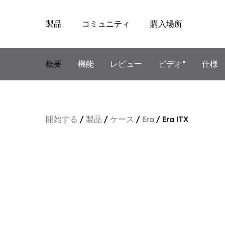
製品
コミュニティ
購入場所
Skip
to
content
概要
機能
レビュー
ビデオ"
仕様
開始する
/
製品
/
ケース
/
Era
/
Era ITX