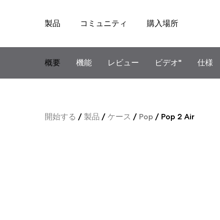
製品
コミュニティ
購入場所
Skip
to
content
概要
機能
レビュー
ビデオ"
仕様
開始する
/
製品
/
ケース
/
Pop
/
Pop 2 Air