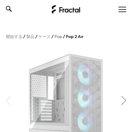
Skip
to
content
開始する
/
製品
/
ケース
/
Pop
/
Pop 2 Air